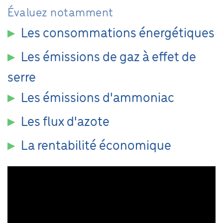
Évaluez notamment
Les consommations énergétiques
▶
Les émissions de gaz à effet de
▶
serre
Les émissions d'ammoniac
▶
Les flux d'azote
▶
La rentabilité économique
▶